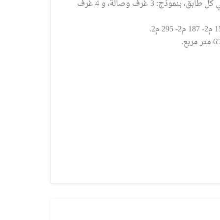
يتألف المشروع من 3 أبنية، في كل بناء 11 طابقاً، شقتان في كل طابق، بنموذج: 3 غرف وصالة، و 4 غرف
للبيع في طرابزون يومرا
ن مجمع سكني كامل
MS004
لتقسيط
إعلان منتهي