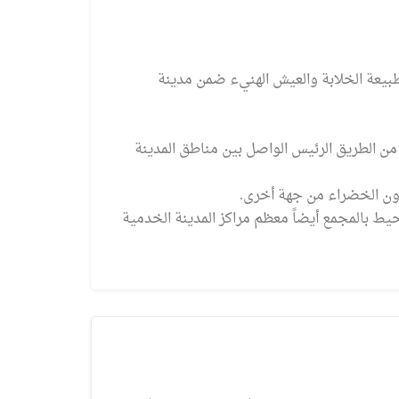
بيعة الخلابة والعيش الهنيء ضمن مدينة
ع في منطقة يالنجاك المهمة، على بعد 450 متراً من الطريق الرئيس الواصل بين مناطق المدينة
زون الخضراء من جهة أخرى.
يط بالمجمع أيضاً معظم مراكز المدينة الخدمية
MTP023
نقدا
112,0
/ دولار أمريكي
طرابزون ، يومرا