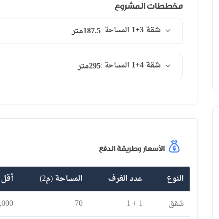
اسطنبول ، باشاك شهير
اسطنبول ، باشاك شهير
مخططات المشروع
شقة 3+1
المساحة :
187.5
متر
مجمع فاخر في اسطنبول الأوروبية في منطقة
مجمع عقاري جاهز لل
بيوك شكمجة بإطلالة رائعة على البحر
في اسطنبول الأوروبي
شقة 4+1
المساحة :
295
متر
الأسعار وطريقة الدفع
النوع
عدد الغرف
المساحة (م2)
أقل 
شقق
1 + 1
70
,000