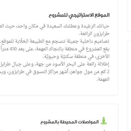
الموقع الاستراتيجي للمشروع
حياتك الرغيدة وعطلتك السعيدة في مكان واحد، حيث الط
طرابزون الرائعة.
تصاميم داخلية جميلة تنسجم مع الطبيعة الخلّابة للموقع.
يقع المشرو
الأخرى، في منطقة سكنيَّة وحيويَّة.
إطلالة رائعة على البحر الأسود من جهة، وعلى جبال طراب
2 كم من مول جواهر، أشهر مراكز التسوق في طرابزون، ويح
MTP021
نقدا
المهمة.
00
92,500
يبدأ من
/ دولار أمريكي
يبدأ من
طرابزون ، أرسين
المواصلات المحيطة بالمشروع