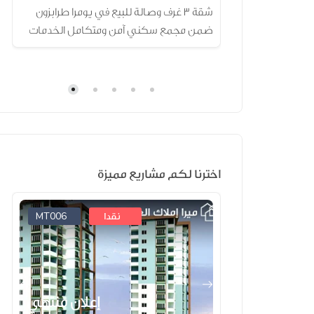
شقة دوبلكس للبيع في طرابزون أراكلي 4
شقة 3 غرف وصالة للبيع في يومرا طرابزون
ضمن مجمع سكني آمن ومتكامل الخدمات
اخترنا لكم مشاريع مميزة
MT006
MT008
نقدا
علان منتهي
إعلان منتهي