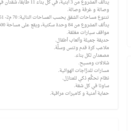
شقة مؤثثة ومكيفة غرفتين وصالة للبيع في
شقة 3 غرف وصالة 
وصالة و غرفة وصالة.
طرابزون أرسين
بسعر مميز جدا ضم
تتنوع مساحات الشقق بحسب المساحات التالية: 70 م2- 151 م2- 187 م2- 295 م2.
الخدمات
يتألف المشروع من 84 وحدة سكنية، ويقع على مساحة 6500 متر مربع.
مواقف سيارات مغلقة.
حديقة جميلة وألعاب أطفال.
ملاعب كرة قدم وتنس وسلَّة.
مصعدان لكل بناء.
شلالات ومسبح.
مسارات للدرَّاجات الهوائية.
نظام تحكُّم ذكي للمنازل.
ساونا في كل شقة.
MS003
بالتقسيط
با
حماية أمنية و كاميرات مراقبة.
إعلان منتهي